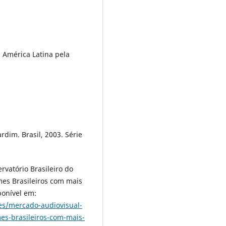
 América Latina pela
dim. Brasil, 2003. Série
atório Brasileiro do
mes Brasileiros com mais
ponível em:
es/mercado-audiovisual-
mes-brasileiros-com-mais-