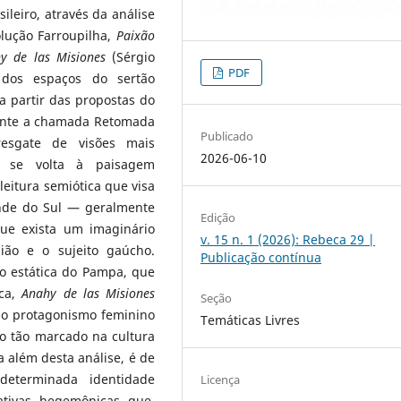
ileiro, através da análise
lução Farroupilha,
Paixão
y de las Misiones
(Sérgio
PDF
 dos espaços do sertão
a partir das propostas do
ante a chamada Retomada
Publicado
resgate de visões mais
2026-06-10
ar se volta à paisagem
eitura semiótica que visa
ande do Sul — geralmente
Edição
ue exista um imaginário
v. 15 n. 1 (2026): Rebeca 29 |
ião e o sujeito gaúcho.
Publicação contínua
o estática do Pampa, que
ica,
Anahy de las Misiones
Seção
 o protagonismo feminino
Temáticas Livres
to tão marcado na cultura
 além desta análise, é de
determinada identidade
Licença
ativas hegemônicas que,