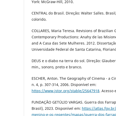
York: McGraw-Hill, 2010.
CENTRAL do Brasil. Direção: Walter Salles. Brasil
colorido.
COLLARES, Maria Teresa. Revisions of Brazilian 
Contemporary Productions: Anahy de las Misione
and A Casa das Sete Mulheres. 2012. Dissertaçã
Universidade Federal de Santa Catarina, Florianó
DEUS e o diabo na terra do sol. Direção: Glauber
min., sonoro, preto e branco.
ESCHER, Anton. The Geography of Cinema - a Ci
n. 4, p. 307-314, 2006. Disponível em:
https://www.jstor.org/stable/25647918
. Acesso 
FUNDAÇÃO GETÚLIO VARGAS. Guerra dos Farrapos
Brasil), 2023. Disponível em:
https://atlas.fgv.b
menino-e-os-regentes/mapas/guerra-dos-farra