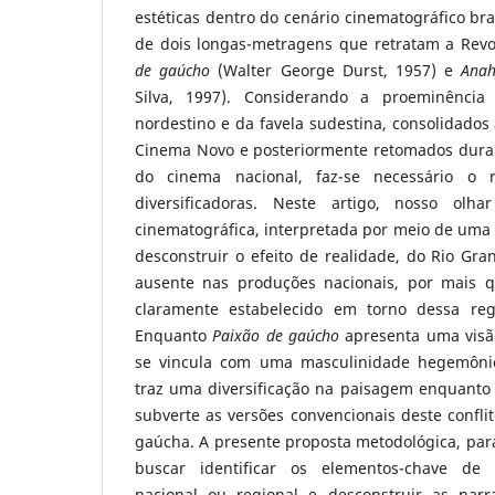
estéticas dentro do cenário cinematográfico bras
de dois longas-metragens que retratam a Revo
de gaúcho
(Walter George Durst, 1957) e
Anah
Silva, 1997). Considerando a proeminência
nordestino e da favela sudestina, consolidados 
Cinema Novo e posteriormente retomados dur
do cinema nacional, faz-se necessário o 
diversificadoras. Neste artigo, nosso olh
cinematográfica, interpretada por meio de uma l
desconstruir o efeito de realidade, do Rio Gr
ausente nas produções nacionais, por mais q
claramente estabelecido em torno dessa reg
Enquanto
Paixão de gaúcho
apresenta uma visã
se vincula com uma masculinidade hegemôn
traz uma diversificação na paisagem enquanto
subverte as versões convencionais deste confli
gaúcha. A presente proposta metodológica, para
buscar identificar os elementos-chave de 
nacional ou regional e desconstruir as narr