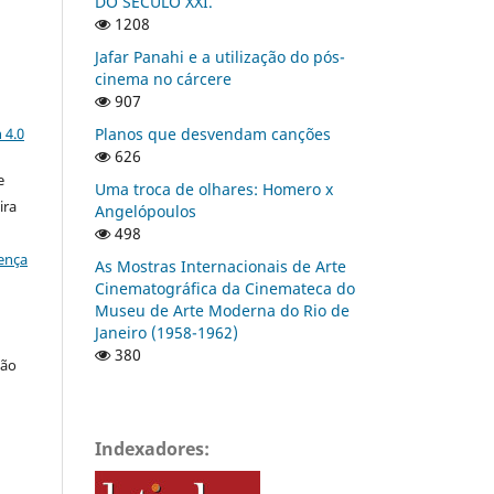
DO SÉCULO XXI.
1208
Jafar Panahi e a utilização do pós-
cinema no cárcere
907
a
Planos que desvendam canções
 4.0
626
e
Uma troca de olhares: Homero x
ira
Angelópoulos
498
ença
As Mostras Internacionais de Arte
Cinematográfica da Cinemateca do
Museu de Arte Moderna do Rio de
Janeiro (1958-1962)
380
ção
Indexadores: