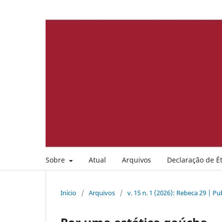
Sobre
Atual
Arquivos
Declaração de Ét
Início
/
Arquivos
/
v. 15 n. 1 (2026): Rebeca 29 | P