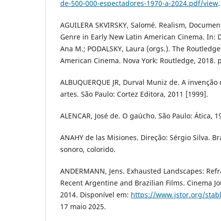
de-500-000-espectadores-1970-a-2024.pdf/view
AGUILERA SKVIRSKY, Salomé. Realism, Document
Genre in Early New Latin American Cinema. In: 
Ana M.; PODALSKY, Laura (orgs.). The Routledge
American Cinema. Nova York: Routledge, 2018. p
ALBUQUERQUE JR, Durval Muniz de. A invenção 
artes. São Paulo: Cortez Editora, 2011 [1999].
ALENCAR, José de. O gaúcho. São Paulo: Ática, 1
ANAHY de las Misiones. Direção: Sérgio Silva. Bra
sonoro, colorido.
ANDERMANN, Jens. Exhausted Landscapes: Refra
Recent Argentine and Brazilian Films. Cinema Jour
2014. Disponível em:
https://www.jstor.org/sta
17 maio 2025.