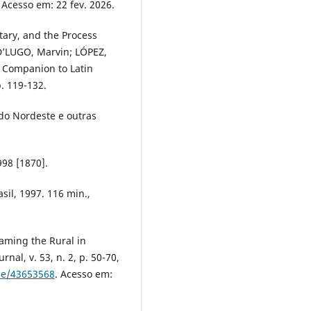
. Acesso em: 22 fev. 2026.
ary, and the Process
D’LUGO, Marvin; LÓPEZ,
 Companion to Latin
. 119-132.
do Nordeste e outras
998 [1870].
sil, 1997. 116 min.,
ming the Rural in
nal, v. 53, n. 2, p. 50-70,
ble/43653568
. Acesso em: