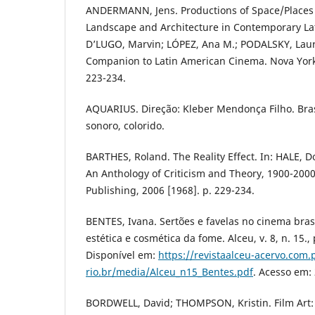
ANDERMANN, Jens. Productions of Space/Places 
Landscape and Architecture in Contemporary Lat
D’LUGO, Marvin; LÓPEZ, Ana M.; PODALSKY, Laur
Companion to Latin American Cinema. Nova York:
223-234.
AQUARIUS. Direção: Kleber Mendonça Filho. Brasi
sonoro, colorido.
BARTHES, Roland. The Reality Effect. In: HALE, Do
An Anthology of Criticism and Theory, 1900-2000
Publishing, 2006 [1968]. p. 229-234.
BENTES, Ivana. Sertões e favelas no cinema bra
estética e cosmética da fome. Alceu, v. 8, n. 15.,
Disponível em:
https://revistaalceu-acervo.com.
rio.br/media/Alceu_n15_Bentes.pdf
. Acesso em: 
BORDWELL, David; THOMPSON, Kristin. Film Art: